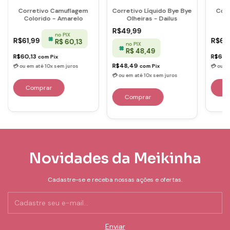
Corretivo Camuflagem
Corretivo Líquido Bye Bye
Corr
Colorido - Amarelo
Olheiras - Dailus
C
R$49,99
no PIX
R$61,99
R$61
R$ 60,13
no PIX
R$ 48,49
R$60,13
R$60,
com
Pix
R$48,49
com
Pix
Comprar
Novidades da Meikinha
Cadastre-se e receba nossas ações e ofertas.