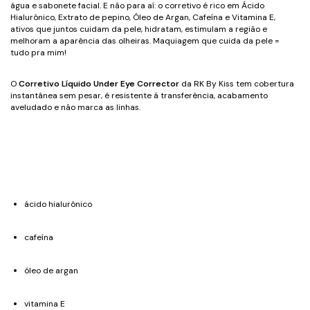
água e sabonete facial. E não para aí: o corretivo é rico em Ácido
Hialurônico, Extrato de pepino, Óleo de Argan, Cafeína e Vitamina E,
ativos que juntos cuidam da pele, hidratam, estimulam a região e
melhoram a aparência das olheiras. Maquiagem que cuida da pele =
tudo pra mim!
O
Corretivo Líquido Under Eye Corrector
da RK By Kiss tem cobertura
instantânea sem pesar, é resistente á transferência, acabamento
aveludado e não marca as linhas.
ácido hialurônico
cafeína
óleo de argan
vitamina E