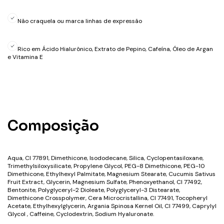
Não craquela ou marca linhas de expressão
Rico em Ácido Hialurônico, Extrato de Pepino, Cafeína, Óleo de Argan
e Vitamina E
Composição
Aqua, CI 77891, Dimethicone, Isododecane, Silica, Cyclopentasiloxane,
Trimethylsiloxysilicate, Propylene Glycol, PEG-8 Dimethicone, PEG-10
Dimethicone, Ethylhexyl Palmitate, Magnesium Stearate, Cucumis Sativus
Fruit Extract, Glycerin, Magnesium Sulfate, Phenoxyethanol, CI 77492,
Bentonite, Polyglyceryl-2 Dioleate, Polyglyceryl-3 Distearate,
Dimethicone Crosspolymer, Cera Microcristallina, CI 77491, Tocopheryl
Acetate, Ethylhexylglycerin, Argania Spinosa Kernel Oil, CI 77499, Caprylyl
Glycol , Caffeine, Cyclodextrin, Sodium Hyaluronate.