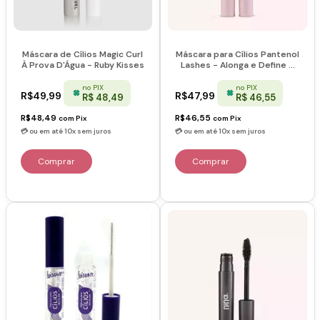
Máscara de Cílios Magic Curl
Máscara para Cílios Pantenol
À Prova D'Água - Ruby Kisses
Lashes - Alonga e Define -
Nina Makeup
no PIX
no PIX
R$49,99
R$47,99
R$ 48,49
R$ 46,55
R$48,49
R$46,55
com
Pix
com
Pix