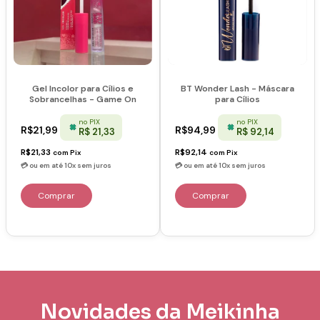
Gel Incolor para Cílios e
BT Wonder Lash - Máscara
Sobrancelhas - Game On
para Cílios
no PIX
no PIX
R$21,99
R$94,99
R$ 21,33
R$ 92,14
R$21,33
R$92,14
com
Pix
com
Pix
Novidades da Meikinha