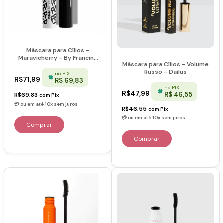
Máscara para Cílios -
Maravicherry - By Franciny
Máscara para Cílios - Volume
Ehlke
Russo - Dailus
no PIX
R$71,99
R$ 69,83
no PIX
R$47,99
R$ 46,55
R$69,83
com
Pix
R$46,55
com
Pix