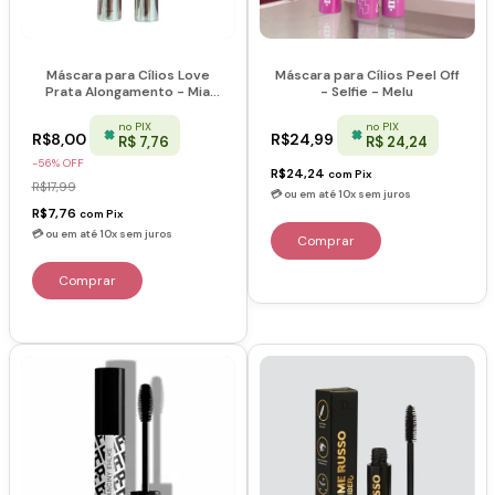
Máscara para Cílios Love
Máscara para Cílios Peel Off
Prata Alongamento - Mia
- Selfie - Melu
Make
no PIX
no PIX
R$8,00
R$24,99
R$ 7,76
R$ 24,24
-
56
%
OFF
R$24,24
com
Pix
R$17,99
R$7,76
com
Pix