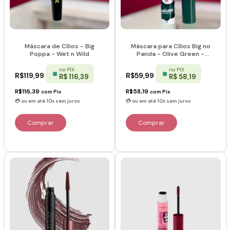
Máscara de Cílios - Big
Máscara para Cílios Big no
Poppa - Wet n Wild
Panda - Olive Green -
Vizzela
no PIX
no PIX
R$119,99
R$59,99
R$ 116,39
R$ 58,19
R$116,39
R$58,19
com
Pix
com
Pix