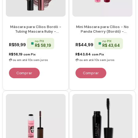
Máscara para Cílios Bordô -
Mini Máscara para Cílios - No
Tubing Mascara Ruby -
Panda Cherry (Bordô) -
Océane
Vizzela
no PIX
no PIX
R$59,99
R$44,99
R$ 58,19
R$ 43,64
R$58,19
R$43,64
com
Pix
com
Pix