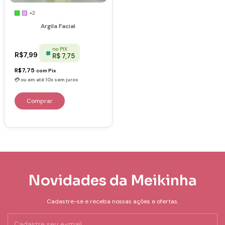
+2
Argila Facial
no PIX
R$7,99
R$ 7,75
R$7,75
com
Pix
Comprar
Novidades da Meikinha
Cadastre-se e receba nossas ações e ofertas.