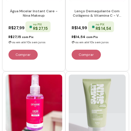
Água Micelar Instant Care -
Lenço Demaquilante Com
Nina Makeup
Colágeno & Vitamina C - Vai
Na Bolsa - Mia Make
no PIX
no PIX
R$27,99
R$14,99
R$ 27,15
R$ 14,54
R$27,15
R$14,54
com
Pix
com
Pix