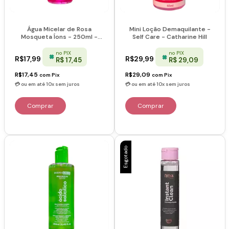
Água Micelar de Rosa
Mini Loção Demaquilante -
Mosqueta Íons - 250ml -
Self Care - Catharine Hill
Dermachem
no PIX
no PIX
R$17,99
R$29,99
R$ 17,45
R$ 29,09
R$17,45
R$29,09
com
Pix
com
Pix
Esgotado