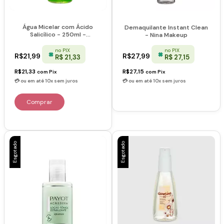
Água Micelar com Ácido
Demaquilante Instant Clean
Salicílico - 250ml -
- Nina Makeup
Dermachem
no PIX
no PIX
R$21,99
R$27,99
R$ 21,33
R$ 27,15
R$21,33
R$27,15
com
Pix
com
Pix
Esgotado
Esgotado