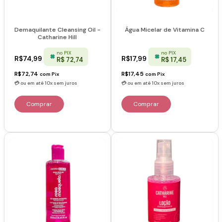
Água Micelar de Vitamina C
Demaquilante Cleansing Oil -
Catharine Hill
no PIX
no PIX
R$17,99
R$74,99
R$ 17,45
R$ 72,74
R$17,45
R$72,74
com
Pix
com
Pix