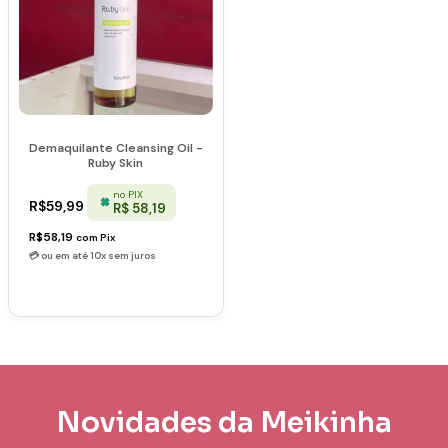
Demaquilante Cleansing Oil -
Ruby Skin
no PIX
R$59,99
R$ 58,19
R$58,19
com
Pix
Novidades da Meikinha