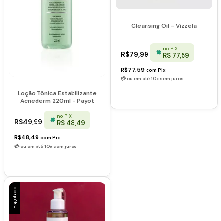
Cleansing Oil - Vizzela
no PIX
R$79,99
R$ 77,59
R$77,59
com
Pix
Loção Tônica Estabilizante
Acnederm 220ml - Payot
no PIX
R$49,99
R$ 48,49
R$48,49
com
Pix
Esgotado