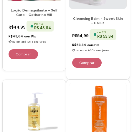
Loção Demaquilante - Self
Care - Catharine Hill
Cleansing Balm - Sweet Skin
- Dailus
no PIX
R$44,99
R$ 43,64
no PIX
R$54,99
R$ 53,34
R$43,64
com
Pix
R$53,34
com
Pix