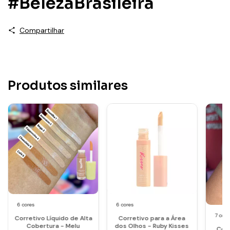
#BelezaBrasileira
Compartilhar
Produtos similares
6 cores
6 cores
7 core
Corretivo Líquido de Alta
Corretivo para a Área
Cobertura - Melu
dos Olhos - Ruby Kisses
Corr