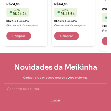
R$24,99
R$44,99
R$64
no PIX
no PIX
R$ 24,24
R$ 43,64
no
R
R$24,24
R$43,64
com
Pix
com
Pix
R$63
Comprar
Comprar
C
Novidades da Meikinha
Cadastre-se e receba nossas ações e ofertas.