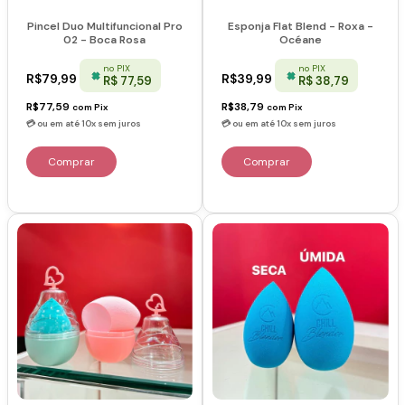
Pincel Duo Multifuncional Pro
Esponja Flat Blend - Roxa -
02 - Boca Rosa
Océane
no PIX
no PIX
R$79,99
R$39,99
R$ 77,59
R$ 38,79
R$77,59
R$38,79
com
Pix
com
Pix