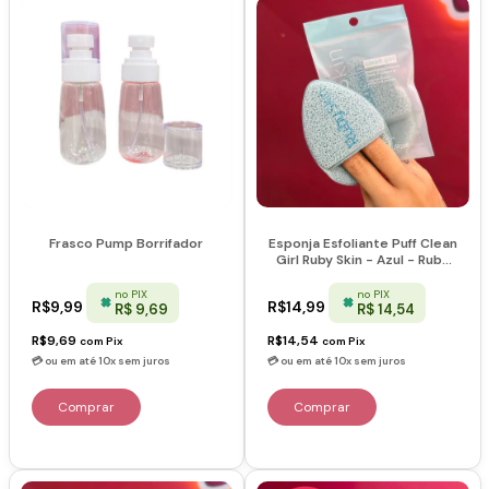
Esponja Esfoliante Puff Clean
Frasco Pump Borrifador
Girl Ruby Skin - Azul - Ruby
Rose
no PIX
no PIX
R$14,99
R$9,99
R$ 14,54
R$ 9,69
R$14,54
R$9,69
com
Pix
com
Pix