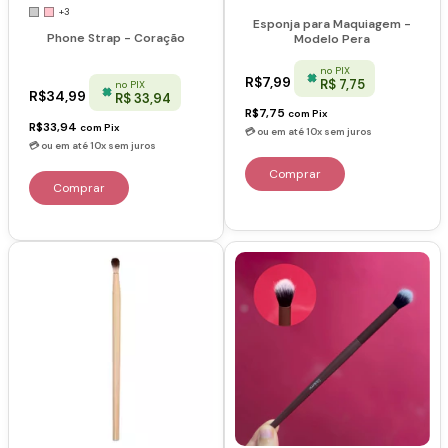
+3
Esponja para Maquiagem -
Phone Strap - Coração
Modelo Pera
no PIX
R$7,99
R$ 7,75
no PIX
R$34,99
R$ 33,94
R$7,75
com
Pix
R$33,94
com
Pix
Comprar