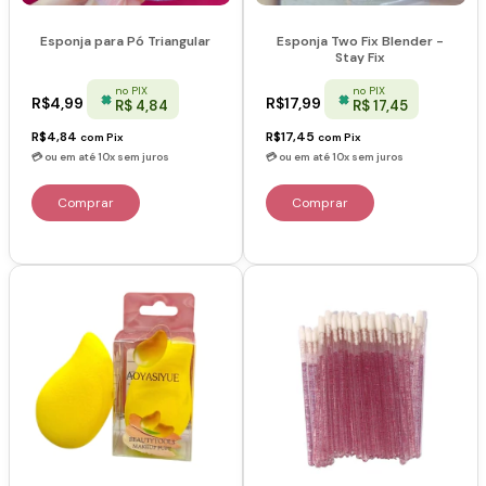
Esponja para Pó Triangular
Esponja Two Fix Blender -
Stay Fix
no PIX
no PIX
R$4,99
R$17,99
R$ 4,84
R$ 17,45
R$4,84
R$17,45
com
Pix
com
Pix