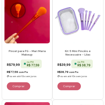
Pincel para Pó - Mari Maria
Kit 5 Mini Pincéis e
Makeup
Necessaire - Lilac
no PIX
no PIX
R$79,99
R$39,99
R$ 77,59
R$ 38,79
R$77,59
R$38,79
com
Pix
com
Pix