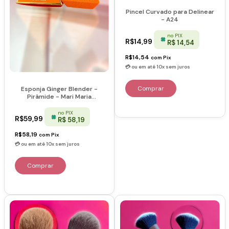
Pincel Curvado para Delinear
- A24
no PIX
R$14,99
R$ 14,54
R$14,54
com
Pix
Esponja Ginger Blender -
Pirâmide - Mari Maria
Makeup
no PIX
R$59,99
R$ 58,19
R$58,19
com
Pix