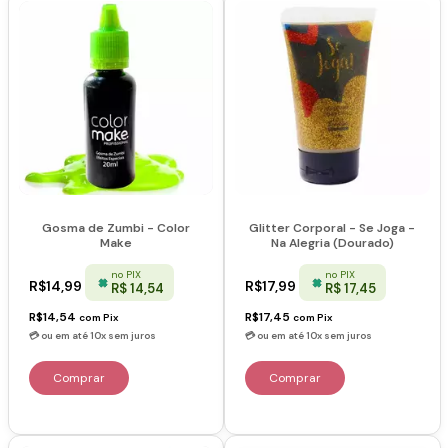
Gosma de Zumbi - Color
Glitter Corporal - Se Joga -
Make
Na Alegria (Dourado)
no PIX
no PIX
R$14,99
R$17,99
R$ 14,54
R$ 17,45
R$14,54
R$17,45
com
Pix
com
Pix