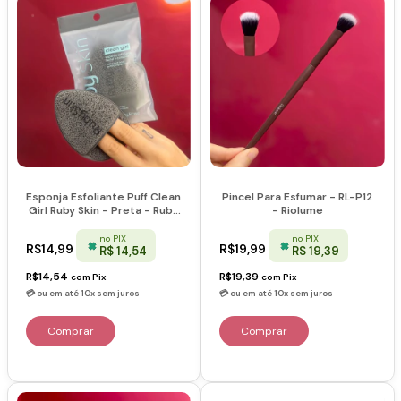
Esponja Esfoliante Puff Clean
Pincel Para Esfumar - RL-P12
Girl Ruby Skin - Preta - Ruby
- Riolume
Rose
no PIX
no PIX
R$14,99
R$19,99
R$ 14,54
R$ 19,39
R$14,54
R$19,39
com
Pix
com
Pix