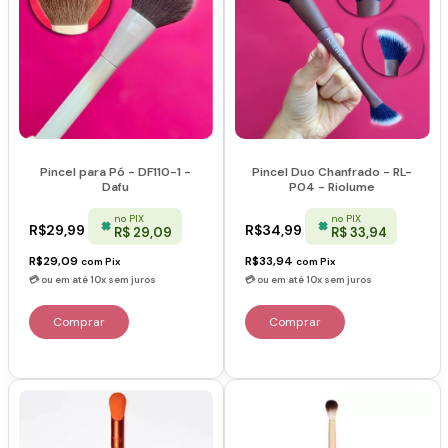
Pincel para Pó - DF110-1 -
Pincel Duo Chanfrado - RL-
Dafu
P04 - Riolume
no PIX
no PIX
R$29,99
R$34,99
R$ 29,09
R$ 33,94
R$29,09
R$33,94
com
Pix
com
Pix