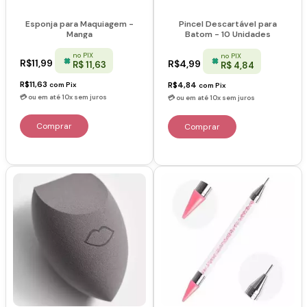
Esponja para Maquiagem -
Pincel Descartável para
Manga
Batom - 10 Unidades
no PIX
no PIX
R$11,99
R$4,99
R$ 11,63
R$ 4,84
R$11,63
R$4,84
com
Pix
com
Pix