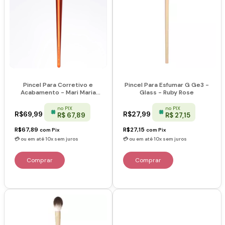
Pincel Para Corretivo e
Pincel Para Esfumar G Ge3 -
Acabamento - Mari Maria
Glass - Ruby Rose
Makeup
no PIX
no PIX
R$69,99
R$27,99
R$ 67,89
R$ 27,15
R$67,89
R$27,15
com
Pix
com
Pix