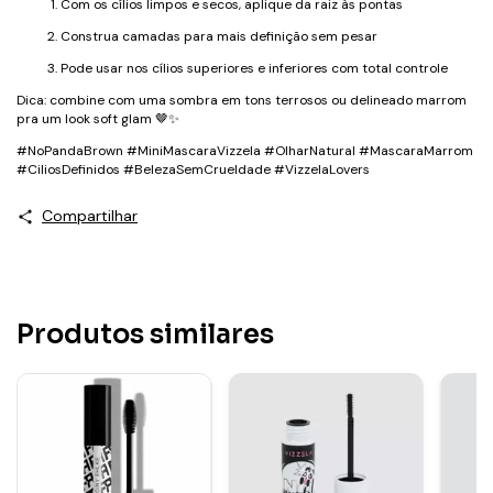
Com os cílios limpos e secos, aplique da raiz às pontas
Construa camadas para mais definição sem pesar
Pode usar nos cílios superiores e inferiores com total controle
Dica: combine com uma sombra em tons terrosos ou delineado marrom
pra um look soft glam 🤎✨
#NoPandaBrown #MiniMascaraVizzela #OlharNatural #MascaraMarrom
#CiliosDefinidos #BelezaSemCrueldade #VizzelaLovers
Compartilhar
Produtos similares