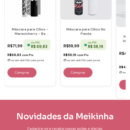
Máscara para Cílios -
Máscara para Cílios No
Maravicherry - By
Panda
Más
Franciny Ehlke
Volu
no PIX
no PIX
R$71,99
R$59,99
R$ 69,83
R$ 58,19
R$47
R$69,83
R$58,19
com
Pix
com
Pix
R$46
Novidades da Meikinha
Cadastre-se e receba nossas ações e ofertas.