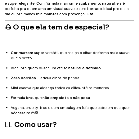
e super elegante! Com fórmula marrom e acabamento natural, ela é
perfeita pra quem ama um visual suave e zero borrado, ideal pro dia a
dia ou pra makes minimalistas com presença! ✨👁️
🌰 O que ela tem de especial?
Cor marrom
super versátil, que realça o olhar de forma mais suave
que o preto
Ideal pra quem busca um efeito
natural e definido
Zero borrões
– adeus olhos de panda!
Mini escova que alcança todos os cílios, até os menores
Fórmula leve, que
não empelota e não pesa
Vegana, cruelty-free e com embalagem fofa que cabe em qualquer
nécessaire 👜🐼
💁‍♀️ Como usar?