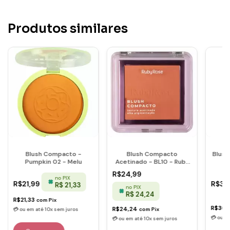
Produtos similares
Blush Compacto -
Blush Compacto
Blush
Pumpkin 02 - Melu
Acetinado - BL10 - Ruby
Rose
R$24,99
no PIX
R$21,99
R$37
R$ 21,33
no PIX
R$ 24,24
R$21,33
com
Pix
R$36,
R$24,24
com
Pix