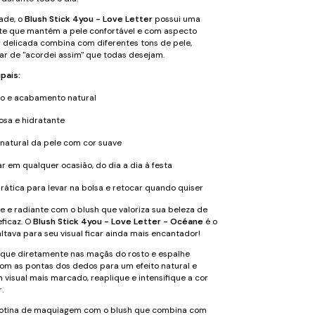
ade, o
Blush Stick 4you - Love Letter
possui uma
te que mantém a pele confortável e com aspecto
r delicada combina com diferentes tons de pele,
ar de "acordei assim" que todas desejam.
ipais:
ão e acabamento natural
osa e hidratante
natural da pele com cor suave
ar em qualquer ocasião, do dia a dia à festa
ática para levar na bolsa e retocar quando quiser
te e radiante com o blush que valoriza sua beleza de
eficaz. O
Blush Stick 4you - Love Letter - Océane
é o
altava para seu visual ficar ainda mais encantador!
que diretamente nas maçãs do rosto e espalhe
m as pontas dos dedos para um efeito natural e
 visual mais marcado, reaplique e intensifique a cor
.
rotina de maquiagem com o blush que combina com