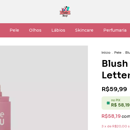
Pele
Olhos
Lábios
Skincare
Perfumaria
Início
.
Pele
.
Bl
Blush
Lette
R$59,99
no PIX
R$ 58,19
R$58,19
co
3
x de
R$20,00
s