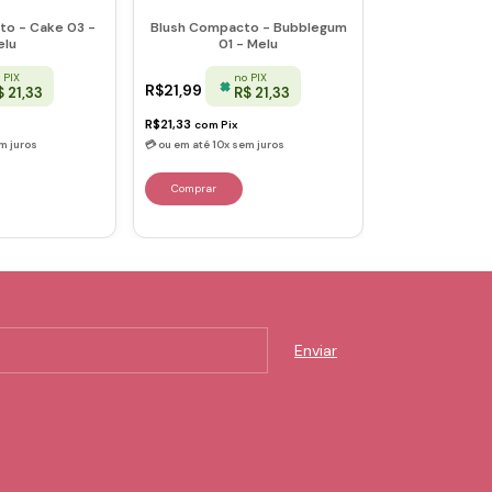
to - Cake 03 -
Blush Compacto - Bubblegum
Blush Compac
elu
01 - Melu
BL10 - 
 PIX
no PIX
n
R$21,99
R$24,99
$ 21,33
R$ 21,33
R$21,33
R$24,24
com
Pix
com
Pix