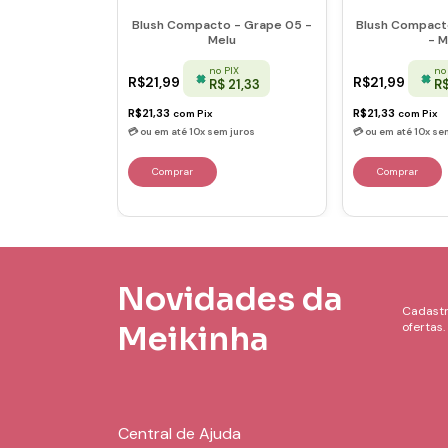
to - Cacau -
Blush Compacto - Grape 05 -
Blush Compact
ne Hill
Melu
- M
 PIX
no PIX
no
R$21,99
R$21,99
$ 36,85
R$ 21,33
R$
R$21,33
R$21,33
com
Pix
com
Pix
Novidades da
Cadastr
Meikinha
ofertas.
Central de Ajuda