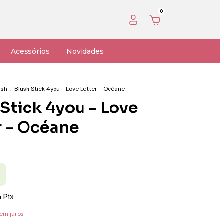
0
Acessórios
Novidades
ush
.
Blush Stick 4you - Love Letter - Océane
 Stick 4you - Love
r - Océane
m
Pix
em juros