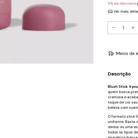
3% de desconto
Ver mais deta
Meios de e
Descrição
Blush Stick 4yo
quem busca prat
cremosa e acaba
toque de cor sau
beleza com suav
O formato stick f
uniforme. Basta 
dedos ou uma esp
todos os tipos d
aparência fresca