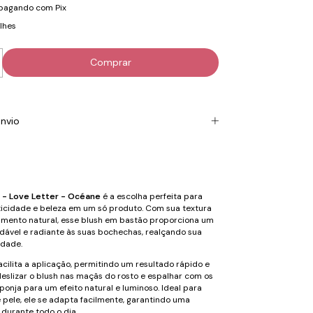
pagando com Pix
lhes
nvio
u - Love Letter - Océane
é a escolha perfeita para
icidade e beleza em um só produto. Com sua textura
mento natural, esse blush em bastão proporciona um
dável e radiante às suas bochechas, realçando sua
idade.
acilita a aplicação, permitindo um resultado rápido e
deslizar o blush nas maçãs do rosto e espalhar com os
onja para um efeito natural e luminoso. Ideal para
e pele, ele se adapta facilmente, garantindo uma
 durante todo o dia.