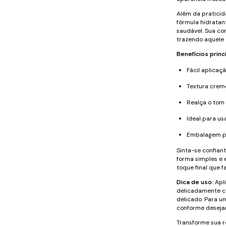
Além da praticid
fórmula hidratan
saudável. Sua co
trazendo aquele 
Benefícios princ
Fácil aplicaç
Textura crem
Realça o tom 
Ideal para us
Embalagem pr
Sinta-se confian
forma simples e 
toque final que f
Dica de uso:
Apli
delicadamente co
delicado. Para um
conforme desejar
Transforme sua 