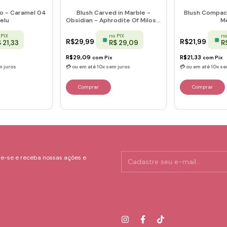
o - Caramel 04
Blush Carved in Marble -
Blush Compac
elu
Obsidian - Aphrodite Of Milos -
M
Ruby Rose
 PIX
no PIX
no
R$29,99
R$21,99
 21,33
R$ 29,09
R
R$29,09
R$21,33
com
Pix
com
Pix
e-se e receba nossas ações e