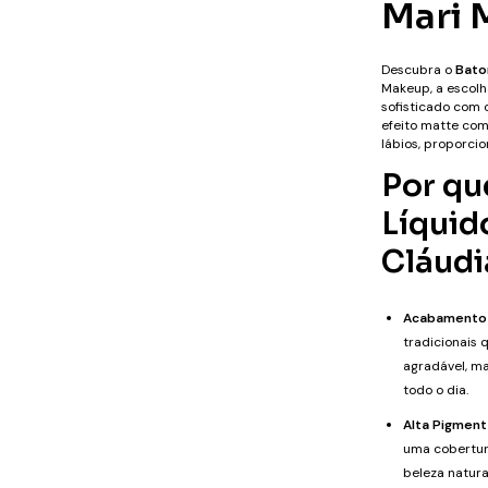
Mari 
Descubra o
Bato
Makeup, a escol
sofisticado com 
efeito matte co
lábios, proporci
Por qu
Líquid
Cláudi
Acabamento
tradicionais
agradável, ma
todo o dia.
Alta Pigment
uma cobertur
beleza natura