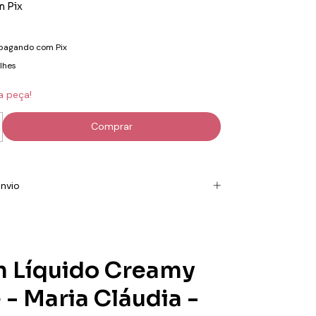
m
Pix
pagando com Pix
lhes
a peça!
nvio
 Líquido Creamy
 - Maria Cláudia -