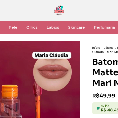
Pele
Olhos
Lábios
Skincare
Perfumaria
Início
.
Lábios
.
Cláudia - Mari M
Batom
Matte
Mari 
R$49,99
no PIX
R$ 48,4