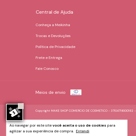
Central de Ajuda
Conheça a Meikinha
Trocas e Devoluções
Política de Privacidade
Frete e Entrega
Fale Conosco
Meios de envio
Copyright MAKE SHOP COMERCIO DE COSMETICO - 37104719000182 - 20
Ao navegar por este site
você aceita o uso de cookies
para
agilizar a sua experiência de compra.
Entendi