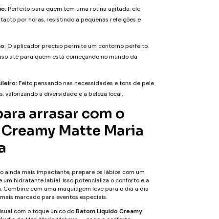
o:
Perfeito para quem tem uma rotina agitada, ele
acto por horas, resistindo a pequenas refeições e
ão:
O aplicador preciso permite um contorno perfeito,
o uso até para quem está começando no mundo da
leiro:
Feito pensando nas necessidades e tons de pele
s, valorizando a diversidade e a beleza local.
para arrasar com o
Creamy Matte Maria
a
o ainda mais impactante, prepare os lábios com um
e um hidratante labial. Isso potencializa o conforto e a
m. Combine com uma maquiagem leve para o dia a dia
mais marcado para eventos especiais.
isual com o toque único do
Batom Líquido Creamy