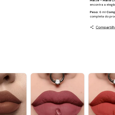
Matte - Maria C
encontra a elegâ
Peso:
6 ml
Comp
completa do pro
Compartilh