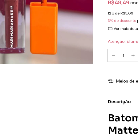
R$48,49
co
12
x de
R$5,09
3% de desconto
Ver mais deta
Atenção, últim
Meios de e
Descrição
Batom
Matte