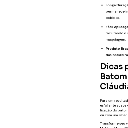
Longa Duraçã
permanece int
bebidas.
Fácil Aplicaç
facilitando 
maquiagem.
Produto Brasi
das brasileira
Dicas 
Batom 
Cláudi
Para um resultad
esfoliante suave 
fixação do bato
ou com um olhar 
Transforme seu v