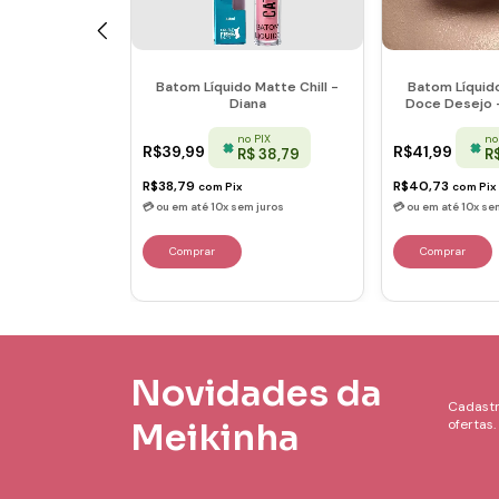
o Matte - Dog
Batom Líquido Matte Chill -
Batom Líquido
tor Alemão -
Diana
Doce Desejo 
zela
 PIX
no PIX
no
R$39,99
R$41,99
$ 43,64
R$ 38,79
R
R$38,79
R$40,73
com
Pix
com
Pix
Novidades da
Cadastr
Meikinha
ofertas.