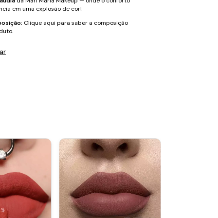
láudia
da Mari Maria Makeup — onde o conforto
ncia em uma explosão de cor!
osição:
Clique aqui para saber a composição
duto.
ar