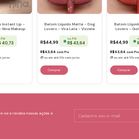
 Instant Lip -
Batom Líquido Matte - Dog
Batom Líquid
- Nina Makeup
Lovers - Vira Lata - Vizzela
Lovers - Gol
 PIX
no PIX
n
R$44,99
R$44,99
$ 40,73
R$ 43,64
R$43,64
R$43,64
com
Pix
com
Pix
e-se e receba nossas ações e