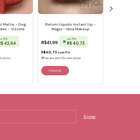
Batom Líquido
o Matte - Dog
Batom Líquido Instant Lip -
Hera - Nova 
den - Vizzela
Magia - Nina Makeup
Maria
n
o PIX
no PIX
R$37,99
R$41,99
R
R$ 43,64
R$ 40,73
R$36,85
R$40,73
com
Pix
com
Pix