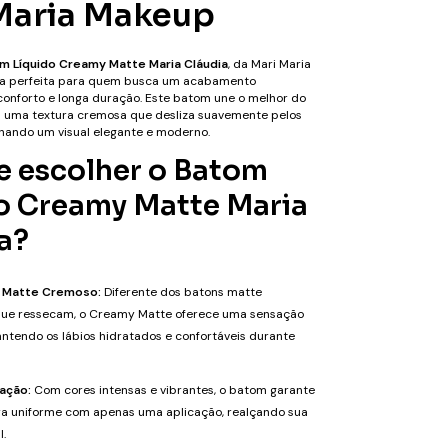
Maria Makeup
m Líquido Creamy Matte Maria Cláudia
, da Mari Maria
ha perfeita para quem busca um acabamento
conforto e longa duração. Este batom une o melhor do
m uma textura cremosa que desliza suavemente pelos
onando um visual elegante e moderno.
e escolher o Batom
o Creamy Matte Maria
a?
 Matte Cremoso:
Diferente dos batons matte
 que ressecam, o Creamy Matte oferece uma sensação
ntendo os lábios hidratados e confortáveis durante
ação:
Com cores intensas e vibrantes, o batom garante
a uniforme com apenas uma aplicação, realçando sua
l.