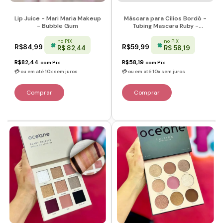
Lip Juice - Mari Maria Makeup
Máscara para Cílios Bordô -
- Bubble Gum
Tubing Mascara Ruby -
Océane
no PIX
no PIX
R$84,99
R$59,99
R$ 82,44
R$ 58,19
R$82,44
R$58,19
com
Pix
com
Pix