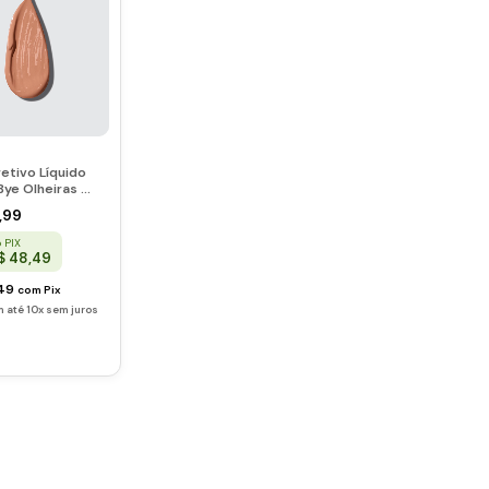
etivo Líquido
Bye Olheiras -
Dailus
,99
 PIX
$ 48,49
,49
com
Pix