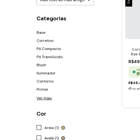
Categorias
Base
Corretivo
Pó Compacto
Corr
Bye 
Pó Translúcido
R$49
Blush
no
Iluminador
R
Contorno
R$48
Primer
Ver mais
Cor
Areia (1)
Avelã (1)