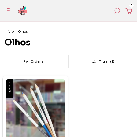
0
Início
.
Olhos
Olhos
Ordenar
Filtrar (
1
)
Esgotado