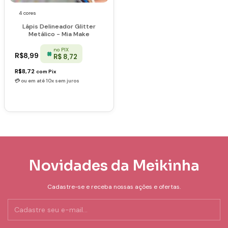
4 cores
Lápis Delineador Glitter
Metálico - Mia Make
no PIX
R$8,99
R$ 8,72
R$8,72
com
Pix
Novidades da Meikinha
Cadastre-se e receba nossas ações e ofertas.