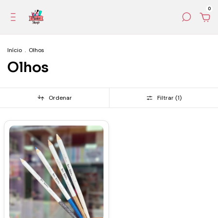
0
Início
.
Olhos
Olhos
Ordenar
Filtrar (
1
)