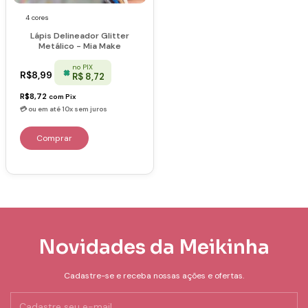
4 cores
Lápis Delineador Glitter
Metálico - Mia Make
no PIX
R$8,99
R$ 8,72
R$8,72
com
Pix
Comprar
Novidades da Meikinha
Cadastre-se e receba nossas ações e ofertas.